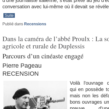
d’une journaliste italienne, s’était prêté au jeu d’
conversation avec lui-même où il devait se révéle
Suite
Publié dans
Recensions
Dans la caméra de l’abbé Proulx : La s
agricole et rurale de Duplessis
Parcours d’un cinéaste engagé
Pierre Pageau
RECENSION
Voilà l’ouvrage d
qui en possède to
mais non les dé
bons ouvrages unive
preuve d’un