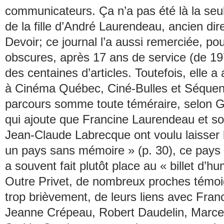
communicateurs. Ça n’a pas été là la se
de la fille d’André Laurendeau, ancien dir
Devoir
; ce journal l’a aussi remerciée, po
obscures, après 17 ans de service (de 19
des centaines d’articles. Toutefois, elle a
à
Cinéma Québec
,
Ciné-Bulles
et
Séquen
parcours somme toute téméraire, selon G
qui ajoute que Francine Laurendeau et 
Jean-Claude Labrecque ont voulu laisser l
un pays sans mémoire » (p. 30), ce pays o
a souvent fait plutôt place au « billet d’hu
Outre Privet, de nombreux proches témoig
trop brièvement, de leurs liens avec Fra
Jeanne Crépeau, Robert Daudelin, Marce