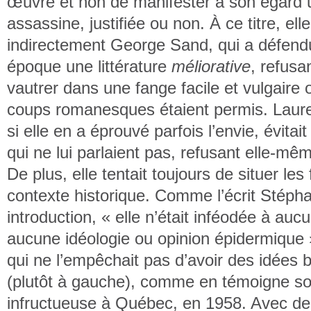
œuvre et non de manifester à son égard 
assassine, justifiée ou non. À ce titre, ell
indirectement George Sand, qui a défend
époque une littérature
méliorative
, refusa
vautrer dans une fange facile et vulgaire 
coups romanesques étaient permis. Lau
si elle en a éprouvé parfois l’envie, évitai
qui ne lui parlaient pas, refusant elle-mêm
De plus, elle tentait toujours de situer les
contexte historique. Comme l’écrit Stéph
introduction, « elle n’était inféodée à auc
aucune idéologie ou opinion épidermique »
qui ne l’empêchait pas d’avoir des idées 
(plutôt à gauche), comme en témoigne s
infructueuse à Québec, en 1958. Avec d