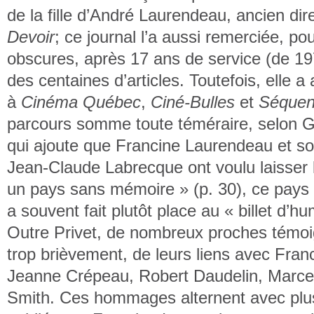
de la fille d’André Laurendeau, ancien dir
Devoir
; ce journal l’a aussi remerciée, po
obscures, après 17 ans de service (de 19
des centaines d’articles. Toutefois, elle a
à
Cinéma Québec
,
Ciné-Bulles
et
Séquen
parcours somme toute téméraire, selon G
qui ajoute que Francine Laurendeau et 
Jean-Claude Labrecque ont voulu laisser l
un pays sans mémoire » (p. 30), ce pays o
a souvent fait plutôt place au « billet d’hu
Outre Privet, de nombreux proches témoig
trop brièvement, de leurs liens avec Fra
Jeanne Crépeau, Robert Daudelin, Marce
Smith. Ces hommages alternent avec plus