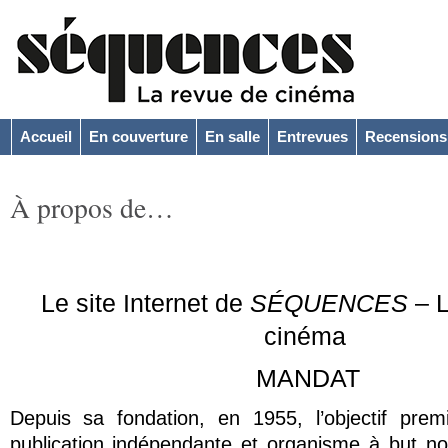
Accueil
En couverture
En salle
Entrevues
Recensions
À propos de…
Le site Internet de
SÉQUENCES
– L
cinéma
MANDAT
Depuis sa fondation, en 1955, l’objectif prem
publication indépendante et organisme à but non