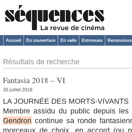
Accueil
En couverture
En salle
Entrevues
Recensions
Résultats de recherche
Fantasia 2018 – VI
30 juillet 2018
LA JOURNÉE DES MORTS-VIVANTS
Membre assidu du public depuis les
Gendron
continue sa ronde
fantasien
morceaux de choix, en accord (ou p