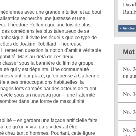
David
Rumb
médiennes avec une grande intuition et au bout
éalisatrice recherche une justesse et une
vec Théodore Pellerin qui, une fois de plus,
« Articles
un des comédiens les plus talentueux de sa
aphasique, il évite les écueils que ce type de
 côtés de Joakim Robillard – heureuse
l remet en question la notion d’amitié véritable
Mot 
lpabilité. Mais au-delà de ces deux
e classer sous la bannière du film de groupe,
No. 3
auté qui y est dépeinte. Une communauté
un au
mes y ont leur place, qu’on pense à Catherine
le à ses préoccupations habituelles, la
nnages forts campés par des acteurs de talent –
No. 3
èle sous un nouveau jour –, une fraternité
, sombrer dans une forme de masculinité
No. 3
ilité – en gardant une façade artificielle faite
ur ce qu’un « vrai gars » devrait être –
No. 3
é chez tant d’hommes. Pourtant, cette figure