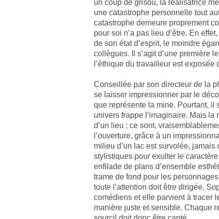
un coup de grisou, la réalisatrice
une catastrophe personnelle tout autr
catastrophe demeure proprement coll
pour soi n’a pas lieu d’être. En effet
de son état d’esprit, le moindre éga
collègues. Il s’agit d’une première l
l’éthique du travailleur est exposée
Conseillée par son directeur de la 
se laisser impressionner par le dé
que représente la mine. Pourtant, il s’
univers frappe l’imaginaire. Mais la r
d’un lieu ; ce sont, vraisemblablement
l’ouverture, grâce à un impressionna
milieu d’un lac est survolée, jamais
stylistiques pour exulter le caract
enfilade de plans d’ensemble esthétis
trame de fond pour les personnages. 
toute l’attention doit être dirigée. 
comédiens et elle parvient à tracer
manière juste et sensible. Chaque 
sourcil doit donc être capté.