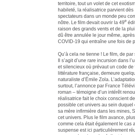
territoire, tout un volet de cet exo
habileté, la réalisatrice parvient d
spectateurs dans un monde peu connu
e
nôtre. Le film devait ouvrir la 49
édi
raison des grands vents et de la plui
dû être annulée le jour même, après 
COVID-19 qui entraîne une fois de p
Qu’à cela ne tienne ! Le film, de pa
Il s’agit d’une rare incursion dans 
et silencieux où prévaut un code de vi
littérature française, demeure quelq
naturaliste d’Émile Zola. L’adaptatio
surtout, l’annonce par France Télév
roman – témoigne d’un intérêt renou
réalisatrice fait le choix conscient d
possible cet univers au sein duquel 
sa mère infirmière dans les mines, 
cet univers. Plus le film avance, plu
comme cela était également le cas
suspense est ici particulièrement réu