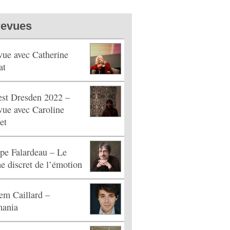
revues
vue avec Catherine
at
est Dresden 2022 –
vue avec Caroline
et
ppe Falardeau – Le
e discret de l’émotion
em Caillard –
ania