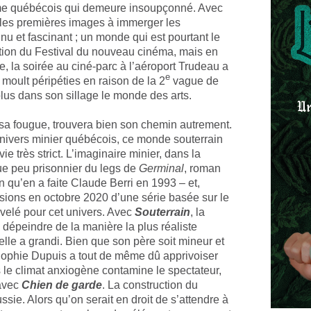
tisme québécois qui demeure insoupçonné. Avec
ès les premières images à immerger les
 et fascinant ; un monde qui est pourtant le
tion du Festival du nouveau cinéma, mais en
e, la soirée au ciné-parc à l’aéroport Trudeau a
e
moult péripéties en raison de la 2
vague de
lus dans son sillage le monde des arts.
r sa fougue, trouvera bien son chemin autrement.
l’univers minier québécois, ce monde souterrain
e très strict. L’imaginaire minier, dans la
ue peu prisonnier du legs de
Germinal
, roman
n qu’en a faite Claude Berri en 1993 – et,
isions en octobre 2020 d’une série basée sur le
velé pour cet univers. Avec
Souterrain
, la
e dépeindre de la manière la plus réaliste
elle a grandi. Bien que son père soit mineur et
Sophie Dupuis a tout de même dû apprivoiser
s le climat anxiogène contamine le spectateur,
 avec
Chien de garde
. La construction du
ssie. Alors qu’on serait en droit de s’attendre à