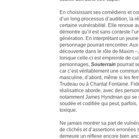
En choisissant ses comédiens et co
d’un long processus d’audition, la r
certaine vulnérabilité. Elle renoue a
démontre qu’il est sans conteste l’
génération. En interprétant un jeune 
personnage pourrait rencontrer. Aux
découverte dans le rôle de Maxim –, i
lorsque celle-ci est empreinte de cu
personnages,
Souterrain
pourrait s
car c’est véritablement une commun
masculine, d’abord, même si les fem
Trudeau ou à Chantal Fontaine. Fidè
réalisatrice aborde, avec des perso
notamment James Hyndman qui se rév
soudée et codifiée qui peut, parfois
toxique.
Ne jamais montrer sa part de vulnérab
de clichés et d’assertions erronées s
demeure un réflexe encore bien ancr