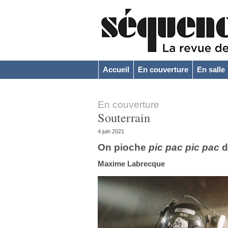
Accueil
En couverture
En salle
En couverture
Souterrain
4 juin 2021
On pioche
pic pac
pic pac
d
Maxime Labrecque