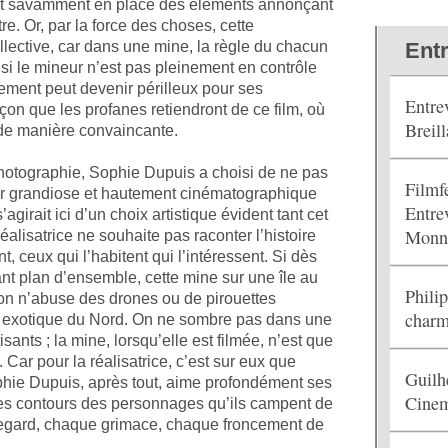
 met savamment en place des éléments annonçant
e. Or, par la force des choses, cette
ective, car dans une mine, la règle du chacun
Ent
, si le mineur n’est pas pleinement en contrôle
rement peut devenir périlleux pour ses
Entre
eçon que les profanes retiendront de ce film, où
Breill
 de manière convaincante.
photographie, Sophie Dupuis a choisi de ne pas
Filmf
cor grandiose et hautement cinématographique
Entre
agirait ici d’un choix artistique évident tant cet
Monn
éalisatrice ne souhaite pas raconter l’histoire
, ceux qui l’habitent qui l’intéressent. Si dès
nt plan d’ensemble, cette mine sur une île au
Phili
 on n’abuse des drones ou de pirouettes
charm
ère exotique du Nord. On ne sombre pas dans une
ants ; la mine, lorsqu’elle est filmée, n’est que
Car pour la réalisatrice, c’est sur eux que
Guilh
Sophie Dupuis, après tout, aime profondément ses
Cinem
 les contours des personnages qu’ils campent de
regard, chaque grimace, chaque froncement de