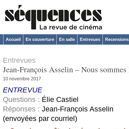
Accueil
En couverture
En salle
Entrevues
Recensions
Entrevues
Jean-François Asselin – Nous sommes l
10 novembre 2017
ENTREVUE
Questions :
Élie Castiel
Réponses :
Jean-François Asselin
(envoyées par courriel)