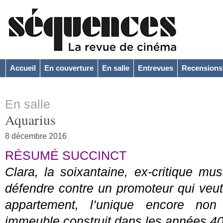
Accueil
En couverture
En salle
Entrevues
Recensions
En salle
Aquarius
8 décembre 2016
RÉSUMÉ SUCCINCT
Clara, la soixantaine, ex-critique mus
défendre contre un promoteur qui veut
appartement, l’unique encore no
immeuble construit dans les années 40