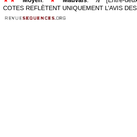
★★
Moyen
.
★
Mauvais
.
½
[Entre-deu
COTES REFLÈTENT UNIQUEMENT L’AVIS DES