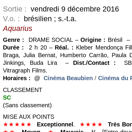
Sortie :
vendredi 9 décembre 2016
V.o. :
brésilien ; s.-t.a.
Aquarius
Genre :
DRAME SOCIAL –
Origine :
Brésil –
Durée :
2 h 20 –
Réal. :
Kleber Mendonça Fi
Braga, Julia Bernat, Humberto Carrão, Paula
Jinkings, Buda Lira –
Dist./Contact :
SBS 
Vitragraph Films.
Horaires :
@
Cinéma Beaubien
/
Cinéma du 
CLASSEMENT
SC
(Sans classement)
MISE AUX POINTS
★★★★★
E
xceptionnel
.
★★★★
Très Bo