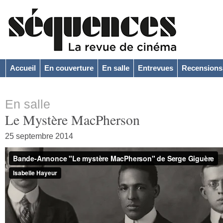
Accueil
En couverture
En salle
Entrevues
Recensions
En salle
Le Mystère MacPherson
25 septembre 2014