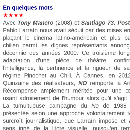
En quelques mots
★★★★
Avec
Tony Manero
(2008) et
Santiago 73, Pos
Pablo Larraín nous avait séduit par des mises en
plaçant le cinéma latino-américain et plus par
chilien parmi les dignes représentants annon
décennie des années 2000. Ce troisième long
adaptation d’une pièce de théâtre, confirm
l’intelligence, la pertinence et la rigueur de sa
régime Pinochet au Chili. À Cannes, en 2012
Quinzaine des réalisateurs,
NO
remporte la Ar
Récompense amplement méritée pour une œu
usant adroitement de l’humour alors qu’il s’agit 
La tumultueuse campagne du
No
de 1988 a
présentée selon une approche volontairement té
surcroît journalistique, que Larraín impose e
sens inné de la litote visuelle, puisqu’en te