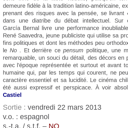
demeure fidèle à la tradition latino-américaine, ex
prenant des risques avec la pensée, se livrant
dans une diatribe du débat intellectuel. Sur 
García Bernal livre une performance inoubliabl
René Saavedra, jeune publiciste qui utilise sa pr
fins politiques et dont les méthodes peu orthodo
le
No
. Et derrière ce
pensum
politique, une m
remarquable, un souci du détail, des décors en 
avec l’époque représentée et surtout et avant t
humaine qui, par les temps qui courent, ne peu
caractère essentiel et sa lucidité. Le cinéma chi
été aussi expressif et perspicace. À voir abs
Castiel
Sortie :
vendredi 22 mars 2013
v.o. : espagnol
s.-t.a. / s.t.f. –
NO