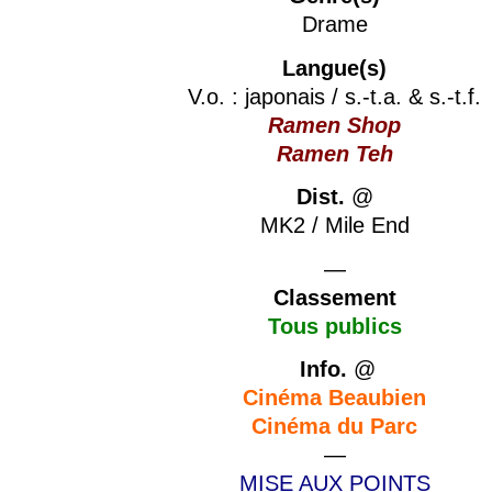
Drame
Langue(s)
V.o. : japonais / s.-t.a. & s.-t.f.
Ramen Shop
Ramen Teh
Dist.
@
MK2 / Mile End
—
Classement
Tous publics
Info.
@
Cinéma Beaubien
Cinéma du Parc
—
MISE AUX POINTS