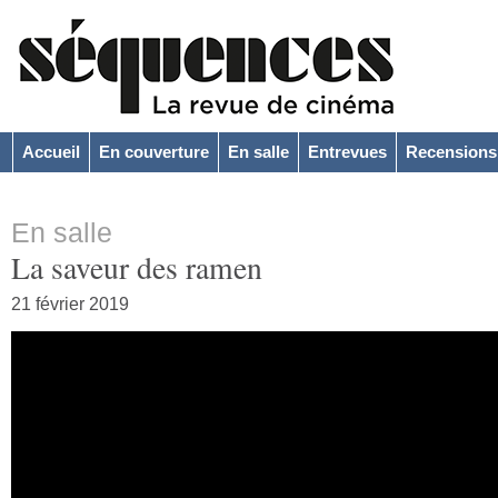
Accueil
En couverture
En salle
Entrevues
Recensions
En salle
La saveur des ramen
21 février 2019