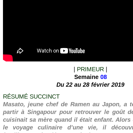
|
PRIMEUR
|
Semaine
08
Du 22 au 28 février 2019
RÉSUMÉ SUCCINCT
Masato, jeune chef de Ramen au Japon, a t
partir à Singapour pour retrouver le goût d
cuisinait sa mère quand il était enfant. Alors
le voyage culinaire d’une vie, il découv