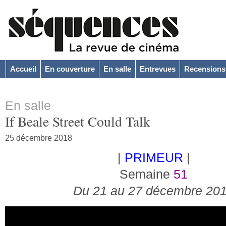
Accueil
En couverture
En salle
Entrevues
Recensions
En salle
If Beale Street Could Talk
25 décembre 2018
|
PRIMEUR
|
Semaine
51
Du 21 au 27 décembre 20