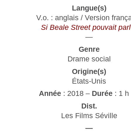
Langue(s)
V.o. : anglais / Version franç
Si Beale Street pouvait parl
—
Genre
Drame social
Origine(s)
États-Unis
Année
: 2018 –
Durée
: 1 h
Dist.
Les Films Séville
—