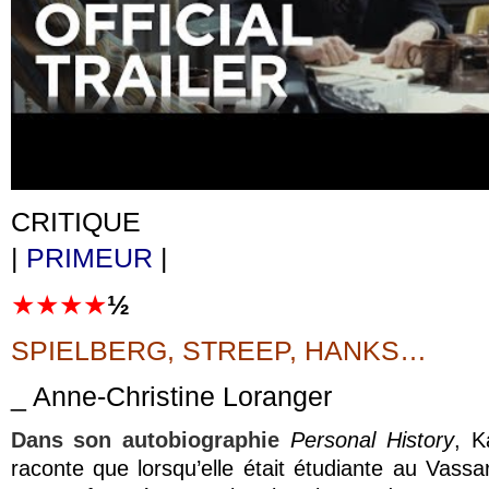
CRITIQUE
|
PRIMEUR
|
★★★★
½
SPIELBERG, STREEP, HANKS…
_ Anne-Christine Loranger
Dans son autobiographie
Personal History
, K
raconte que lorsqu’elle était étudiante au Vassar