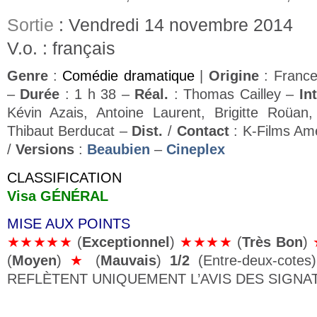
Sortie
: Vendredi 14 novembre 2014
V.o. : français
Genre
:
Comédie dramatique
|
Origine
: Franc
–
Durée
: 1 h 38 –
Réal.
: Thomas Cailley –
Int
Kévin Azais, Antoine Laurent, Brigitte Roüan, 
Thibaut Berducat –
Dist.
/
Contact
: K-Films Am
/
Versions
:
Beaubien
–
Cineplex
CLASSIFICATION
Visa GÉNÉRAL
MISE AUX POINTS
★★★★★
(
Exceptionnel
)
★★★★
(
Très Bon
)
(
Moyen
)
★
(
Mauvais
)
1/2
(Entre-deux-cote
REFLÈTENT UNIQUEMENT L’AVIS DES SIGNAT