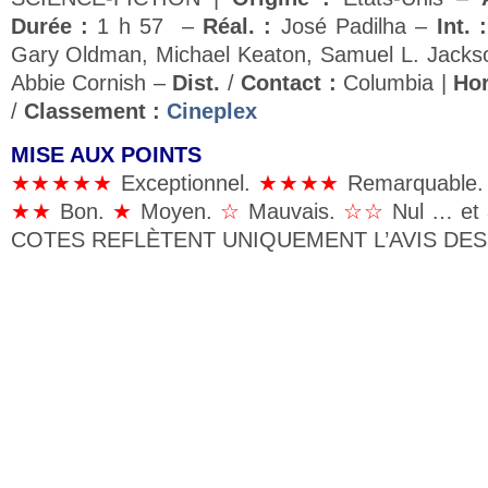
Durée :
1 h 57 –
Réal. :
José Padilha –
Int. :
Gary Oldman, Michael Keaton, Samuel L. Jackso
Abbie Cornish –
Dist.
/
Contact :
Columbia |
Hor
/
Classement :
Cineplex
MISE AUX POINTS
★★★★★
Exceptionnel.
★★★★
Remarquable
★★
Bon.
★
Moyen.
☆
Mauvais.
☆☆
Nul … et 
COTES REFLÈTENT UNIQUEMENT L’AVIS DES