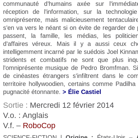
communauté d’humains axée sur l’immédiat
réception de l’information, sur la technolog
omniprésente, mais malicieusement tentaculai
s’en va vers le néant si on évite de regarder de 
passent, la famille, les médias, les politic
d’affaires véreux. Mais il y a aussi ceux c
intelligemment incarné par le suédois Joel Kinna
stridents et combatifs ne sont que plus inq
l’omniprésente musique de Pedro Bromfman. Si
de cinéastes étrangers s’infiltrent dans le com
territoire hollywoodien, certains comme Padilha
pugnacité étonnante.
> Élie Castiel
Sortie :
Mercredi 12 février 2014
V.o. : Anglais
V.f. –
RoboCop
SCIENCE-FICTION |
Origine :
États-Unis –